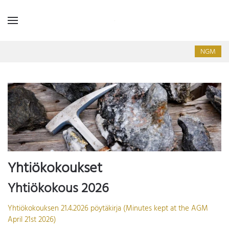
NGM
Yhtiökokoukset
Yhtiökokous 2026
Yhtiökokouksen 21.4.2026 pöytäkirja (Minutes kept at the AGM
April 21st 2026)