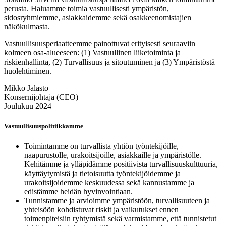
perusta. Haluamme toimia vastuullisesti ympäristön,
sidosryhmiemme, asiakkaidemme sekä osakkeenomistajien
näkökulmasta.
Vastuullisuusperiaatteemme painottuvat erityisesti seuraaviin
kolmeen osa-alueeseen: (1) Vastuullinen liiketoiminta ja
riskienhallinta, (2) Turvallisuus ja sitoutuminen ja (3) Ympäristöstä
huolehtiminen.
Mikko Jalasto
Konsernijohtaja (CEO)
Joulukuu 2024
Vastuullisuuspolitiikkamme
Toimintamme on turvallista yhtiön työntekijöille,
naapurustolle, urakoitsijoille, asiakkaille ja ympäristölle.
Kehitämme ja ylläpidämme positiivista turvallisuuskulttuuria,
käyttäytymistä ja tietoisuutta työntekijöidemme ja
urakoitsijoidemme keskuudessa sekä kannustamme ja
edistämme heidän hyvinvointiaan.
Tunnistamme ja arvioimme ympäristöön, turvallisuuteen ja
yhteisöön kohdistuvat riskit ja vaikutukset ennen
toimenpiteisiin ryhtymistä sekä varmistamme, että tunnistetut