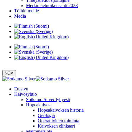
Yhteystiedot sijoittajille
Merkintäetuoikeusanti 2023
Töihin meille
Media
NGM
Etusivu
Kaivosyhtiö
Sotkamo Silver lyhyesti
Hopeakaivos
Hopeakaivoksen historia
Geologia
Operatiivinen toiminta
Kaivoksen elinkaari
Malminetsintä