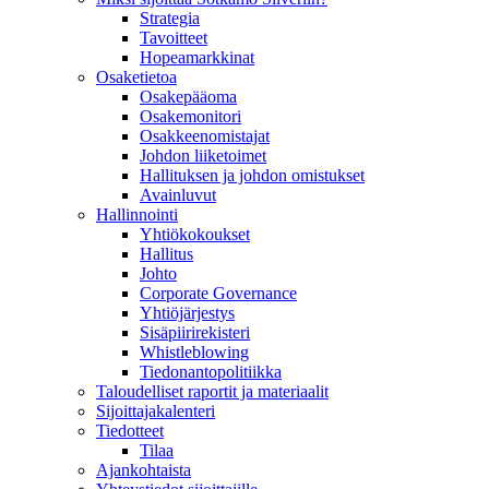
Strategia
Tavoitteet
Hopeamarkkinat
Osaketietoa
Osakepääoma
Osakemonitori
Osakkeenomistajat
Johdon liiketoimet
Hallituksen ja johdon omistukset
Avainluvut
Hallinnointi
Yhtiökokoukset
Hallitus
Johto
Corporate Governance
Yhtiöjärjestys
Sisäpiirirekisteri
Whistleblowing
Tiedonantopolitiikka
Taloudelliset raportit ja materiaalit
Sijoittajakalenteri
Tiedotteet
Tilaa
Ajankohtaista