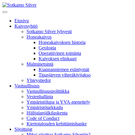
Etusivu
Kaivosyhtiö
Sotkamo Silver lyhyesti
Hopeakaivos
Hopeakaivoksen historia
Geologia
Operatiivinen toiminta
Kaivoksen elinkaari
Malminetsintä
Kiannanniemen esiintymät
Tipasjärven vihreäkivijakso
Yhteystiedot
Vastuullisuus
Vastuullisuuspolitiikka
Vesienhallinta
Ympäristölupa ja YVA-menettely
Ympäristötarkkailu
Hiilijalanjälkilaskenta
Code of Conduct
Kiertotalouden kehittämishanke
Sijoittajat
Miksi sijoittaa Sotkamo Silveriin?