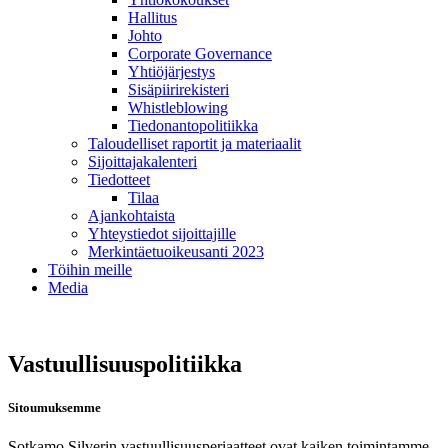
Hallitus
Johto
Corporate Governance
Yhtiöjärjestys
Sisäpiirirekisteri
Whistleblowing
Tiedonantopolitiikka
Taloudelliset raportit ja materiaalit
Sijoittajakalenteri
Tiedotteet
Tilaa
Ajankohtaista
Yhteystiedot sijoittajille
Merkintäetuoikeusanti 2023
Töihin meille
Media
Vastuullisuuspolitiikka
Sitoumuksemme
Sotkamo Silverin vastuullisuusperiaatteet ovat kaiken toimintamme