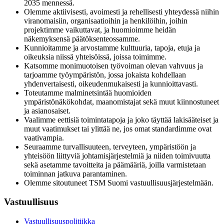
2035 mennessä.
Olemme aktiivisesti, avoimesti ja rehellisesti yhteydessä niihin
viranomaisiin, organisaatioihin ja henkilöihin, joihin
projektimme vaikuttavat, ja huomioimme heidän
näkemyksensä päätöksenteossamme.
Kunnioitamme ja arvostamme kulttuuria, tapoja, etuja ja
oikeuksia niissä yhteisöissä, joissa toimimme.
Katsomme monimuotoisen työvoiman olevan vahvuus ja
tarjoamme työympäristön, jossa jokaista kohdellaan
yhdenvertaisesti, oikeudenmukaisesti ja kunnioittavasti.
Toteutamme malminetsintää huomioiden
ympäristönäkökohdat, maanomistajat sekä muut kiinnostuneet
ja asianosaiset.
Vaalimme eettisiä toimintatapoja ja joko täyttää lakisääteiset ja
muut vaatimukset tai ylittää ne, jos omat standardimme ovat
vaativampia.
Seuraamme turvallisuuteen, terveyteen, ympäristöön ja
yhteisöön liittyviä johtamisjärjestelmiä ja niiden toimivuutta
sekä asetamme tavoitteita ja päämääriä, joilla varmistetaan
toiminnan jatkuva parantaminen.
Olemme sitoutuneet TSM Suomi vastuullisuusjärjestelmään.
Vastuullisuus
Vastuullisuuspolitiikka