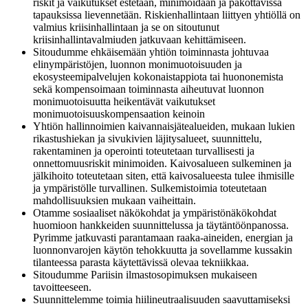
riskit ja vaikutukset estetään, minimoidaan ja pakottavissa
tapauksissa lievennetään. Riskienhallintaan liittyen yhtiöllä on
valmius kriisinhallintaan ja se on sitoutunut
kriisinhallintavalmiuden jatkuvaan kehittämiseen.
Sitoudumme ehkäisemään yhtiön toiminnasta johtuvaa
elinympäristöjen, luonnon monimuotoisuuden ja
ekosysteemipalvelujen kokonaistappiota tai huononemista
sekä kompensoimaan toiminnasta aiheutuvat luonnon
monimuotoisuutta heikentävät vaikutukset
monimuotoisuuskompensaation keinoin
Yhtiön hallinnoimien kaivannaisjätealueiden, mukaan lukien
rikastushiekan ja sivukivien läjitysalueet, suunnittelu,
rakentaminen ja operointi toteutetaan turvallisesti ja
onnettomuusriskit minimoiden. Kaivosalueen sulkeminen ja
jälkihoito toteutetaan siten, että kaivosalueesta tulee ihmisille
ja ympäristölle turvallinen. Sulkemistoimia toteutetaan
mahdollisuuksien mukaan vaiheittain.
Otamme sosiaaliset näkökohdat ja ympäristönäkökohdat
huomioon hankkeiden suunnittelussa ja täytäntöönpanossa.
Pyrimme jatkuvasti parantamaan raaka-aineiden, energian ja
luonnonvarojen käytön tehokkuutta ja sovellamme kussakin
tilanteessa parasta käytettävissä olevaa tekniikkaa.
Sitoudumme Pariisin ilmastosopimuksen mukaiseen
tavoitteeseen.
Suunnittelemme toimia hiilineutraalisuuden saavuttamiseksi