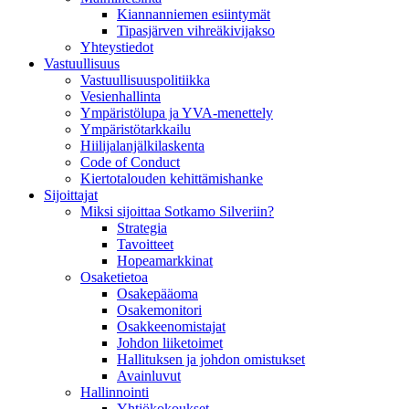
Kiannanniemen esiintymät
Tipasjärven vihreäkivijakso
Yhteystiedot
Vastuullisuus
Vastuullisuuspolitiikka
Vesienhallinta
Ympäristölupa ja YVA-menettely
Ympäristötarkkailu
Hiilijalanjälkilaskenta
Code of Conduct
Kiertotalouden kehittämishanke
Sijoittajat
Miksi sijoittaa Sotkamo Silveriin?
Strategia
Tavoitteet
Hopeamarkkinat
Osaketietoa
Osakepääoma
Osakemonitori
Osakkeenomistajat
Johdon liiketoimet
Hallituksen ja johdon omistukset
Avainluvut
Hallinnointi
Yhtiökokoukset