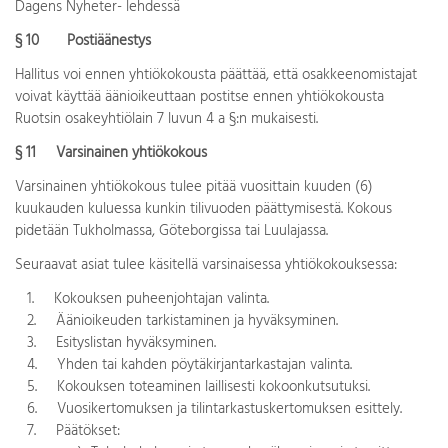
Dagens Nyheter- lehdessä
§ 10 Postiäänestys
Hallitus voi ennen yhtiökokousta päättää, että osakkeenomistajat
voivat käyttää äänioikeuttaan postitse ennen yhtiökokousta
Ruotsin osakeyhtiölain 7 luvun 4 a §:n mukaisesti.
§ 11 Varsinainen yhtiökokous
Varsinainen yhtiökokous tulee pitää vuosittain kuuden (6)
kuukauden kuluessa kunkin tilivuoden päättymisestä. Kokous
pidetään Tukholmassa, Göteborgissa tai Luulajassa.
Seuraavat asiat tulee käsitellä varsinaisessa yhtiökokouksessa:
1. Kokouksen puheenjohtajan valinta.
2. Äänioikeuden tarkistaminen ja hyväksyminen.
3. Esityslistan hyväksyminen.
4. Yhden tai kahden pöytäkirjantarkastajan valinta.
5. Kokouksen toteaminen laillisesti kokoonkutsutuksi.
6. Vuosikertomuksen ja tilintarkastuskertomuksen esittely.
7. Päätökset: