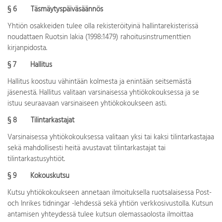
§ 6 Täsmäytyspäiväsäännös
Yhtiön osakkeiden tulee olla rekisteröityinä hallintarekisterissä
noudattaen Ruotsin lakia (1998:1479) rahoitusinstrumenttien
kirjanpidosta.
§ 7 Hallitus
Hallitus koostuu vähintään kolmesta ja enintään seitsemästä
jäsenestä. Hallitus valitaan varsinaisessa yhtiökokouksessa ja se
istuu seuraavaan varsinaiseen yhtiökokoukseen asti.
§ 8 Tilintarkastajat
Varsinaisessa yhtiökokouksessa valitaan yksi tai kaksi tilintarkastajaa
sekä mahdollisesti heitä avustavat tilintarkastajat tai
tilintarkastusyhtiöt.
§ 9 Kokouskutsu
Kutsu yhtiökokoukseen annetaan ilmoituksella ruotsalaisessa Post-
och Inrikes tidningar -lehdessä sekä yhtiön verkkosivustolla. Kutsun
antamisen yhteydessä tulee kutsun olemassaolosta ilmoittaa