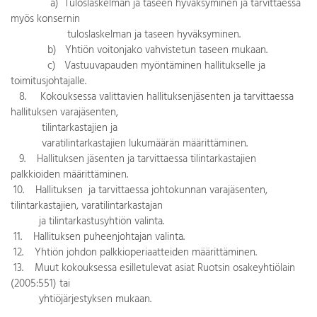
a) Tuloslaskelman ja taseen hyväksyminen ja tarvittaessa
myös konsernin
tuloslaskelman ja taseen hyväksyminen.
b) Yhtiön voitonjako vahvistetun taseen mukaan.
c) Vastuuvapauden myöntäminen hallitukselle ja
toimitusjohtajalle.
8. Kokouksessa valittavien hallituksenjäsenten ja tarvittaessa
hallituksen varajäsenten,
tilintarkastajien ja
varatilintarkastajien lukumäärän määrittäminen.
9. Hallituksen jäsenten ja tarvittaessa tilintarkastajien
palkkioiden määrittäminen.
10. Hallituksen ja tarvittaessa johtokunnan varajäsenten,
tilintarkastajien, varatilintarkastajan
ja tilintarkastusyhtiön valinta.
11. Hallituksen puheenjohtajan valinta.
12. Yhtiön johdon palkkioperiaatteiden määrittäminen.
13. Muut kokouksessa esilletulevat asiat Ruotsin osakeyhtiölain
(2005:551) tai
yhtiöjärjestyksen mukaan.