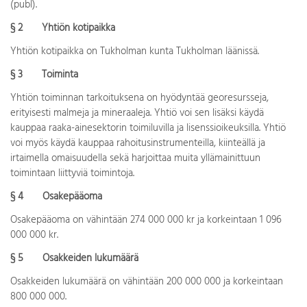
(publ).
§ 2 Yhtiön kotipaikka
Yhtiön kotipaikka on Tukholman kunta Tukholman läänissä.
§ 3 Toiminta
Yhtiön toiminnan tarkoituksena on hyödyntää georesursseja,
erityisesti malmeja ja mineraaleja. Yhtiö voi sen lisäksi käydä
kauppaa raaka-ainesektorin toimiluvilla ja lisenssioikeuksilla. Yhtiö
voi myös käydä kauppaa rahoitusinstrumenteilla, kiinteällä ja
irtaimella omaisuudella sekä harjoittaa muita yllämainittuun
toimintaan liittyviä toimintoja.
§ 4 Osakepääoma
Osakepääoma on vähintään 274 000 000 kr ja korkeintaan 1 096
000 000 kr.
§ 5 Osakkeiden lukumäärä
Osakkeiden lukumäärä on vähintään 200 000 000 ja korkeintaan
800 000 000.