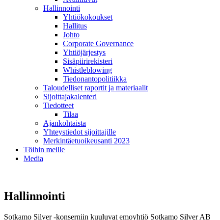
Hallinnointi
Yhtiökokoukset
Hallitus
Johto
Corporate Governance
Yhtiöjärjestys
Sisäpiirirekisteri
Whistleblowing
Tiedonantopolitiikka
Taloudelliset raportit ja materiaalit
Sijoittajakalenteri
Tiedotteet
Tilaa
Ajankohtaista
Yhteystiedot sijoittajille
Merkintäetuoikeusanti 2023
Töihin meille
Media
Hallinnointi
Sotkamo Silver -konserniin kuuluvat emoyhtiö Sotkamo Silver AB