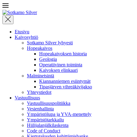
Etusivu
Kaivosyhtiö
Sotkamo Silver lyhyesti
Hopeakaivos
Hopeakaivoksen historia
Geologia
Operatiivinen toiminta
Kaivoksen elinkaari
Malminetsintä
Kiannanniemen esiintymät
Tipasjärven vihreäkivijakso
Yhteystiedot
Vastuullisuus
Vastuullisuuspolitiikka
Vesienhallinta
Ympäristölupa ja YVA-menettely
Ympäristötarkkailu
Hiilijalanjälkilaskenta
Code of Conduct
Kiertotalouden kehittämishanke