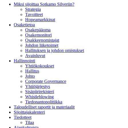
Miksi sijoittaa Sotkamo Silveriin?
Strategia
Tavoitteet
Hopeamarkkinat
Osaketietoa
Osakepääoma
Osakemonitori
Osakkeenomistajat
Johdon liiketoimet
Hallituksen ja johdon omistukset
Avainluvut
Hallinnointi
Yhtiökokoukset
Hallitus
Johto
Corporate Governance
Yhtiöjärjestys
Sisäpiirirekisteri
Whistleblowing
Tiedonantopolitiikka
Taloudelliset raportit ja materiaalit
Sijoittajakalenteri
Tiedotteet
Tilaa
Ajankohtaista