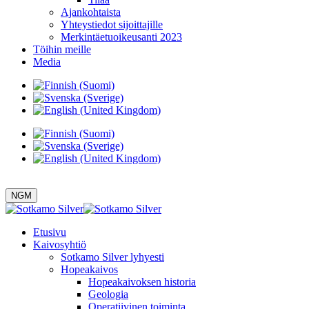
Ajankohtaista
Yhteystiedot sijoittajille
Merkintäetuoikeusanti 2023
Töihin meille
Media
NGM
Etusivu
Kaivosyhtiö
Sotkamo Silver lyhyesti
Hopeakaivos
Hopeakaivoksen historia
Geologia
Operatiivinen toiminta