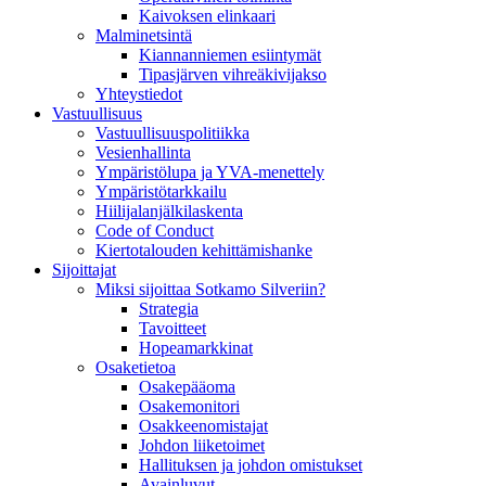
Kaivoksen elinkaari
Malminetsintä
Kiannanniemen esiintymät
Tipasjärven vihreäkivijakso
Yhteystiedot
Vastuullisuus
Vastuullisuuspolitiikka
Vesienhallinta
Ympäristölupa ja YVA-menettely
Ympäristötarkkailu
Hiilijalanjälkilaskenta
Code of Conduct
Kiertotalouden kehittämishanke
Sijoittajat
Miksi sijoittaa Sotkamo Silveriin?
Strategia
Tavoitteet
Hopeamarkkinat
Osaketietoa
Osakepääoma
Osakemonitori
Osakkeenomistajat
Johdon liiketoimet
Hallituksen ja johdon omistukset
Avainluvut