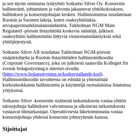
ja sen täysin omistama tytäryhtiö Sotkamo Silver Oy. Konsernin
hallinnointi, johtaminen ja valvonta jakautuvat yhtiökokouksen,
hallituksen ja konsernijohtajan kesken. Hallinnoinnissa noudatetaan
Ruotsin ja Suomen lakeja, kuten osakeyhtiölakia,
arvopaperimarkkinalainsäädäntöä, Tukholman NGM Main
Regulated -pörssin listayhtiöitä koskevia sääntöjä, julkisen
osakeyhtiön hallinnointiin liittyviä viranomaismääräyksiä sekä
yhtiöjärjestystä.
Sotkamo Silver AB noudattaa Tukholman NGM-pörssin
sisäpiiriohjetta ja Ruotsin listayhtiöiden hallinnointikoodia
(Corporate Governance), joka on julkisesti saatavilla Kollegiet för
svensk bolagsstyrning:n internet-sivuilta
(
https://www.bolagsstyrning.se/koden/gallande-kod
).
Hallinnointikoodin tavoitteena on edistää ja yhtenäistää
korkealuokkaista hallinnointia ja käytäntöjä ruotsalaisissa listatuissa
yrityksissä.
Sotkamo Silver -konsernin sisäisestä tarkastuksesta vastaa yhtiön
talousjohtaja hallituksen valvonnassa ja ulkoisesta tarkastuksesta
vastaavat tilintarkastajat. Operatiivisesta liiketoiminnasta vastaa
konsernijohtaja yhdessä konsernin johtoryhmän kanssa.
Sijoittajat