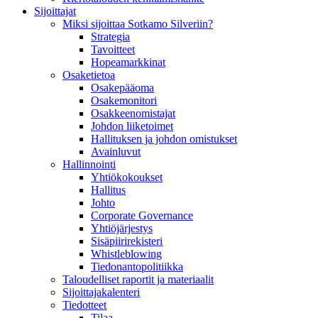
Sijoittajat
Miksi sijoittaa Sotkamo Silveriin?
Strategia
Tavoitteet
Hopeamarkkinat
Osaketietoa
Osakepääoma
Osakemonitori
Osakkeenomistajat
Johdon liiketoimet
Hallituksen ja johdon omistukset
Avainluvut
Hallinnointi
Yhtiökokoukset
Hallitus
Johto
Corporate Governance
Yhtiöjärjestys
Sisäpiirirekisteri
Whistleblowing
Tiedonantopolitiikka
Taloudelliset raportit ja materiaalit
Sijoittajakalenteri
Tiedotteet
Tilaa